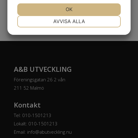
JA
NEJ
OK
JA
NEJ
NÖDVÄNDIG
INSTÄLLNINGAR
AVVISA ALLA
JA
NEJ
JA
NEJ
MARKNADSFÖRING
STATISTIK
A&B UTVECKLING
Föreningsgatan 26 2 vån
211 52 Malmö
Kontakt
Tel: 010-1501213
Lokalt: 010-1501213
Email:
info@abutveckling.nu