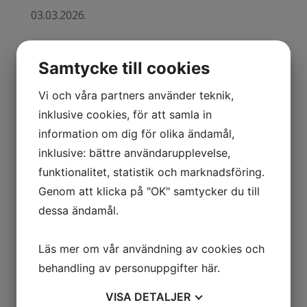
03.03.2026.
Samtycke till cookies
Vi och våra partners använder teknik,
Vi söker erfarna kockar inför vår och
inklusive cookies, för att samla in
sommarsäsong
information om dig för olika ändamål,
inklusive: bättre användarupplevelse,
funktionalitet, statistik och marknadsföring.
Genom att klicka på "OK" samtycker du till
dessa ändamål.
Nya Inlägg
Suveräna kockar sökes
Läs mer om vår användning av cookies och
behandling av personuppgifter
här
.
(ingen rubrik)
VISA
DETALJER